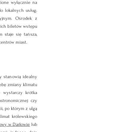
ione wyłącznie na 
 lokalnych usług. 
yjnym. Ośrodek z 
ch biletów wstępu 
staje się tańsza, 
centrów miast.
 stanowią idealny 
ebę zmiany klimatu 
 wystarczy krótka 
stronomicznej czy 
, po którym z ulgą 
imat królewskiego 
owy w Darłowie
 lub 