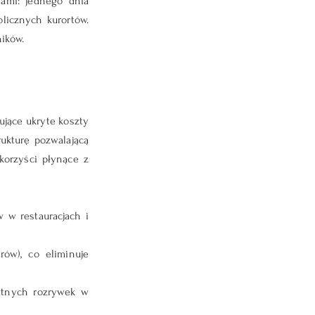
ami: jednego dnia 
licznych kurortów. 
ików.
jące ukryte koszty 
ukturę pozwalającą 
orzyści płynące z 
w restauracjach i 
ów), co eliminuje 
atnych rozrywek w 