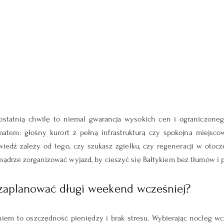
statnią chwilę to niemal gwarancja wysokich cen i ograniczoneg
matem: głośny kurort z pełną infrastrukturą czy spokojna miejscow
edź zależy od tego, czy szukasz zgiełku, czy regeneracji w otocz
mądrze zorganizować wyjazd, by cieszyć się Bałtykiem bez tłumów i p
zaplanować długi weekend wcześniej?
em to oszczędność pieniędzy i brak stresu. Wybierając nocleg wcz