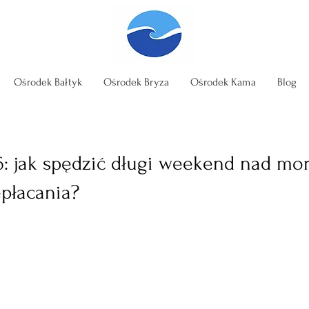
Ośrodek Bałtyk
Ośrodek Bryza
Ośrodek Kama
Blog
: jak spędzić długi weekend nad mo
epłacania?