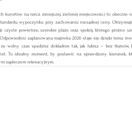
h kurortów na rzecz mniejszej, zielonej miejscowości to obecnie n
tandardu wypoczynku przy zachowaniu rozsądnej ceny. Otrzymujes
: czyste powietrze, szerokie plaże oraz spokój, którego próżno s
 Odpowiednio zaplanowana majówka 2026 staje się dzięki temu inwe
 że wolny czas spędzisz dokładnie tak, jak lubisz – bez tłumów, 
t. To idealny moment, by postawić na sprawdzony kierunek, kt
nym zapleczem rekreacyjnym.