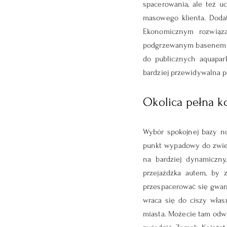
spacerowania, ale też u
masowego klienta. Dodat
Ekonomicznym rozwiąza
podgrzewanym basenem le
do publicznych aquapar
bardziej przewidywalna 
Okolica pełna k
Wybór spokojnej bazy no
punkt wypadowy do zwied
na bardziej dynamiczny,
przejażdżka autem, by 
przespacerować się gwarn
wraca się do ciszy włas
miasta. Możecie tam odwi