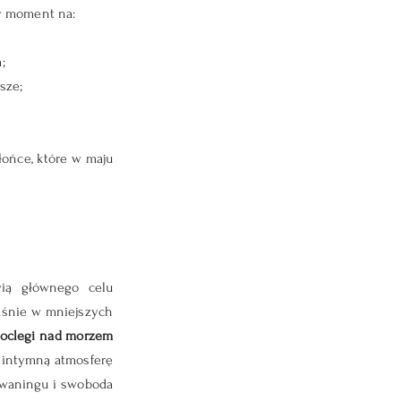
y moment na: 
;
sze;
ońce, które w maju 
ią głównego celu 
aśnie w mniejszych 
oclegi nad morzem 
 intymną atmosferę 
awaningu i swoboda 