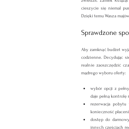
zwiedzić Zamek Książąt
cieszycie się niemal pus
Dzięki temu Wasza majów
Sprawdzone spo
Aby zamknąć budżet wyjaz
codzienne. Decydując się
realnie zaoszczędzić cza
mądrego wyboru oferty:
wybór opcji z pełn
daje pełną kontrolę
rezerwacja pobytu 
konieczność płaceni
dostęp do darmowyc
innych częściach re