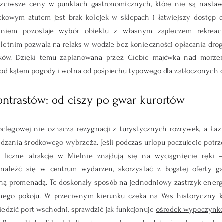
czciwsze ceny w punktach gastronomicznych, które nie są nastaw
kowym atutem jest brak kolejek w sklepach i łatwiejszy dostęp do
niem pozostaje wybór obiektu z własnym zapleczem rekreac
tnim pozwala na relaks w wodzie bez konieczności opłacania drogi
ków. Dzięki temu zaplanowana przez Ciebie majówka nad morzem 
pod kątem pogody i wolna od pośpiechu typowego dla zatłoczonych 
ontrastów: od ciszy po gwar kurortów
clegowej nie oznacza rezygnacji z turystycznych rozrywek, a Łazy
zania środkowego wybrzeża. Jeśli podczas urlopu poczujecie potrz
 liczne atrakcje w Mielnie znajdują się na wyciągnięcie ręki –
znaleźć się w centrum wydarzeń, skorzystać z bogatej oferty ga
ą promenadą. To doskonały sposób na jednodniowy zastrzyk energii
nego pokoju. W przeciwnym kierunku czeka na Was historyczny kl
edzić port wschodni, sprawdzić jak funkcjonuje 
ośrodek wypoczynk