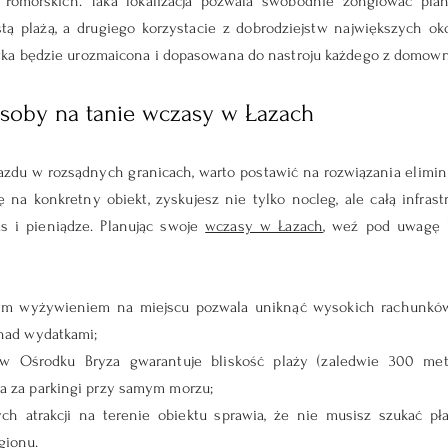
 Pomorskich. Taka lokalizacja pozwala swobodnie żonglować plan
tą plażą, a drugiego korzystacie z dobrodziejstw największych oko
ka będzie urozmaicona i dopasowana do nastroju każdego z domown
soby na tanie wczasy w Łazach
du w rozsądnych granicach, warto postawić na rozwiązania eliminu
 na konkretny obiekt, zyskujesz nie tylko nocleg, ale całą infrastr
s i pieniądze. Planując swoje 
wczasy w Łazach
, weź pod uwagę k
ym wyżywieniem na miejscu pozwala uniknąć wysokich rachunków 
 nad wydatkami;
w Ośrodku Bryza gwarantuje bliskość plaży (zaledwie 300 metr
a za parkingi przy samym morzu;
h atrakcji na terenie obiektu sprawia, że nie musisz szukać pł
gionu.