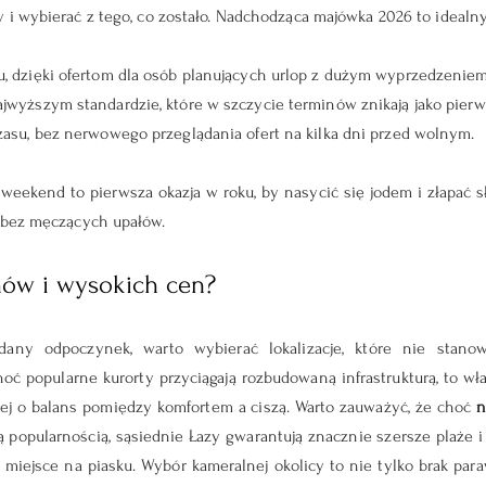
 i wybierać z tego, co zostało. Nadchodząca majówka 2026 to idealn
u, dzięki ofertom dla osób planujących urlop z dużym wyprzedzeniem
ajwyższym standardzie, które w szczycie terminów znikają jako pierw
czasu, bez nerwowego przeglądania ofert na kilka dni przed wolnym.
 weekend to pierwsza okazja w roku, by nasycić się jodem i złapać sł
 bez męczących upałów.
mów i wysokich cen?
any odpoczynek, warto wybierać lokalizacje, które nie stanow
 popularne kurorty przyciągają rozbudowaną infrastrukturą, to wł
ej o balans pomiędzy komfortem a ciszą. Warto zauważyć, że choć 
n
ą popularnością, sąsiednie Łazy gwarantują znacznie szersze plaże i
 miejsce na piasku. Wybór kameralnej okolicy to nie tylko brak par