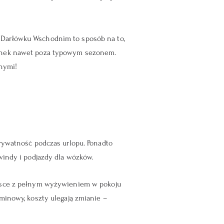
 Darłówku Wschodnim to sposób na to,
czynek nawet poza typowym sezonem.
nymi!
prywatność podczas urlopu. Ponadto
windy i podjazdy dla wózków.
ejsce z pełnym wyżywieniem w pokoju
minowy, koszty ulegają zmianie –