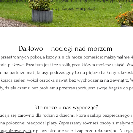
odka wypoczynkowego Kama to gwarancja tego, że Twój wypoczynek 
komfortowy.
Zarezerwuj pokój!
Darłowo – noclegi nad morzem
przestronnych pokoi, a każdy z nich może pomieścić maksymalnie 4
oria plażowe. Poza tym jest też stolik, przy którym możesz usiąść. Ws
 na parterze mają tarasy, podczas gdy te na piętrze balkony z krzesł
iać kojącą zieleń wokół ośrodka nawet bez wychodzenia na zewnątrz
zdy, dzięki czemu bez problemu przetransportujesz swoje bagaże do po
Kto może u nas wypocząć?
adają się zarówno dla rodzin z dziećmi, które szukają bezpiecznego
ę na położonej nieopodal plaży. Zapraszamy również osoby z małym
zorganizowanych
, np. przestronne sale i zaplecze rekreacyjne. Na 