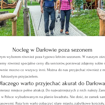
Nocleg w Darłowie poza sezonem
obrym wyborem również poza typowo letnim sezonem. W naszym ośrod
ujemy również specjalne ceny dla seniorów, ponieważ zdajemy sobie sp
 równie mocno co wszyscy inni. Można do nas przyjechać również z
futrzastym przyjacielem.
Dlaczego warto przyjechać akurat do Darłowa
ierasz miejsce pełne atrakcji. Do najważniejszych z nich należy Zame
Polsce wybudowanym na planie kwadratu. Nie dość, że zamek sam w 
sowymi. Poza tym warto zobaczyć stare miasto, zabytkowe kościoły