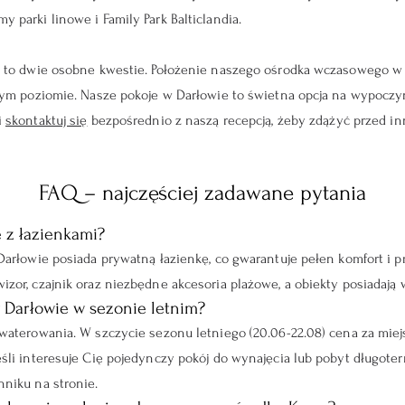
 parki linowe i Family Park Balticlandia.
ż to dwie osobne kwestie. Położenie naszego ośrodka wczasowego w
ższym poziomie. Nasze pokoje w Darłowie to świetna opcja na wypo
i
skontaktuj się
bezpośrednio z naszą recepcją, żeby zdążyć przed in
FAQ – najczęściej zadawane pytania
 z łazienkami?
Darłowie posiada prywatną łazienkę, co gwarantuje pełen komfort i 
zor, czajnik oraz niezbędne akcesoria plażowe, a obiekty posiadają 
w Darłowie w sezonie letnim?
kwaterowania. W szczycie sezonu letniego (20.06-22.08) cena za mi
śli interesuje Cię pojedynczy pokój do wynajęcia lub pobyt długoter
niku na stronie.