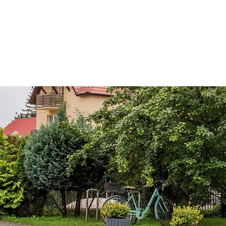
Kom
Darłowo to malo
właśnie tutaj mieśc
znajdziesz tu rów