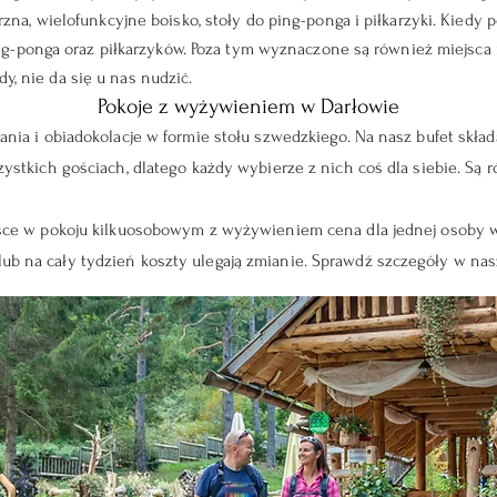
zna, wielofunkcyjne boisko, stoły do ping-ponga i piłkarzyki. Kiedy p
ping-ponga oraz piłkarzyków. Poza tym wyznaczone są również miejsca n
, nie da się u nas nudzić.
Pokoje z wyżywieniem w Darłowie
nia i obiadokolacje w formie stołu szwedzkiego. Na nasz bufet skła
ystkich gościach, dlatego każdy wybierze z nich coś dla siebie. Są
sce w pokoju kilkuosobowym z wyżywieniem cena dla jednej osoby w
b na cały tydzień koszty ulegają zmianie. Sprawdź szczegóły w n