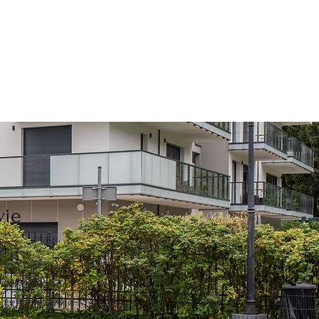
wie
oją historię. To
okliwej architektury
obrze się bawić. Z