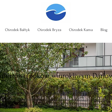
Ośrodek Bałtyk
Ośrodek Bryza
Ośrodek Kama
Blog
fortowe pokoje w urokliwym Darło
wnicze miasto, które jest popularne wśród turystów ze względu na sw
i się jedyny w swoim rodzaju Zamek Książąt Pomorskich, ale oprócz ur
nież piaszczyste plaże. Nocleg w Darłowie to pewność, że będziesz d