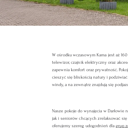
kolei wybór ośr
W ośrodku wczasowym Kama jest aż 160 
telewizor, czajnik elektryczny oraz akces
zapewnia komfort oraz prywatność. Pokoje
cieszyć się bliskością natury i podziw
windy, a na zewnątrz znajdują się podja
Nasze pokoje do wynajęcia w Darłowie n
jak i seniorów chcących zrelaksować si
oferujemy szereg udogodnień dla
grup 