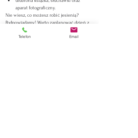
ulubiona książka, słuchawki oraz 
aparat fotograficzny.
Nie wiesz, co możesz robić jesienią? 
Podpowiadamy! Warto zaplanować dzień z 
wyczuciem – łącząc momenty wyciszenia 
Telefon
Email
z aktywnościami fizycznymi.
Poranek
Rozpocznij dzień spokojnym spacerem 
brzegiem morza lub po sosnowym lesie. 
Chłodny poranek szybko rekompensuje 
bliskość natury i rytuał gorącego napoju 
po powrocie. To dobry moment na 
wspólne zdjęcia oraz krótką chwilę tylko 
dla siebie.
Popołudnie
Wybierzcie się na wyprawę pieszą do 
pobliskiego punktu widokowego albo na 
rowerową przejażdżkę wokół jeziora. Jeśli 
wolicie zostać w ośrodku, postawcie na 